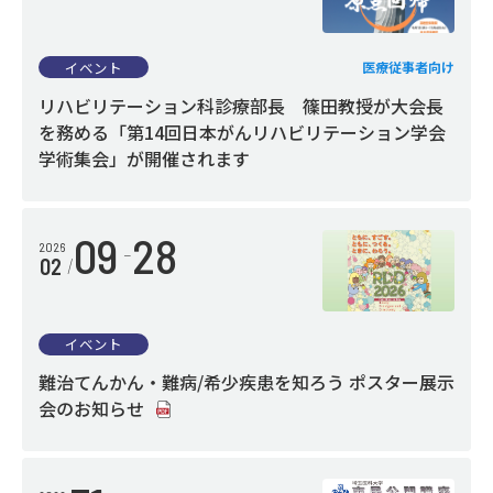
NEWS
EVENTS
イベント
医療従事者向け
TOPICS
リハビリテーション科診療部長 篠田教授が大会長
病院ニュース（広報誌）
を務める「第14回日本がんリハビリテーション学会
学術集会」が開催されます
研修・採用・求人情報
09
28
採用情報（INDEX）
2026
02
求人情報
研修医募集
看護師募集
イベント
ボランティア募集
難治てんかん・難病/希少疾患を知ろう ポスター展示
会のお知らせ