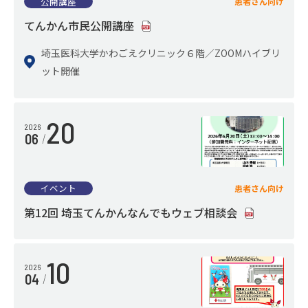
公開講座
患者さん向け
看護部
てんかん市民公開講座
中央診療部門
埼玉医科大学かわごえクリニック６階／ZOOMハイブリ
管理部門
ット開催
埼玉医科大学訪問看護ステーション
20
2026
06
健診・人間ドック
イベント
患者さん向け
人間ドックのご案内
第12回 埼玉てんかんなんでもウェブ相談会
健康診断のご案内
予防医学センター
10
2026
04