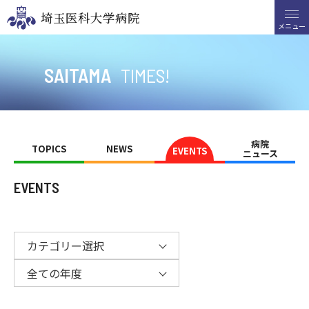
埼玉医科大学病院
埼玉医科大学病院
メニュー
メニュー
検索
SAITAMA
TIMES!
番号案内
049-276-1111
救急・時間外診療
049-276-1199
・
1465
病院
TOPICS
NEWS
EVENTS
ニュース
〒350-0495
埼玉県入間郡毛呂山町毛呂本郷38
EVENTS
Language
FONT SIZE
COLOR
VOICE
カテゴリー選択
全ての年度
外来