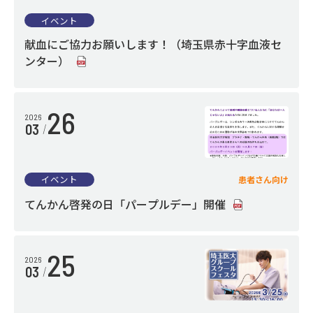
医療機関の方へ
イベント
献血にご協力お願いします！（埼玉県赤十字血液セ
地域医療連携室
ンター）
予約センター（電話初診予約）
26
2026
03
病院紹介
イベント
患者さん向け
病院長ご挨拶
てんかん啓発の日「パープルデー」開催
病院の基本理念
構内配置図
25
2026
03
病院機能評価
各種統計