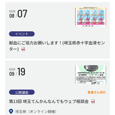
初めて受診される方へ
07
2026
08
再診の方
救急・時間外の診療
イベント
外来診療担当医表
献血にご協力お願いします！(埼玉県赤十字血液セン
地域連携小児夜間・休日診療
ター)
選定療養費
健康保険の資格確認
19
2026
09
LifeMarkコンシェルジュ
患者サービスのご案内
公開講座
患者さん向け
第13回 埼玉てんかんなんでもウェブ相談会
入院
埼玉県（オンライン開催）