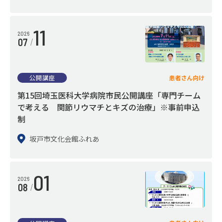
入退院の手続き
11
2026
入院される方
07
ご面会
病室のご案内
公開講座
患者さん向け
第15回埼玉医科大学病院市民公開講座「専門チーム
ファミリーハウス
で考える 関節リウマチとキズの治療」※事前申込
患者サービスのご案内
制
坂戸市文化会館ふれあ
診療科・センター・部門
01
2026
08
診療科
センター