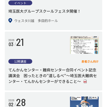
イベント
医薬品フォーミュラリー
埼玉医大グループスクールフェスタ開催！
身体的拘束最小化のための指針
ウェスタ川越 多目的ホール
市民公開講座
SNS
21
エコキャップ推進活動
2026
03
特定行為に係る看護師の研修制度
包括同意
公開講座
患者さん向け
医薬品・医療機器等の適応外使用に係る情報公開
てんかんセンター・難病センター合同イベント記念
３分でわかる埼玉医科大学病院
講演会 困ったときの”道しるべ”～埼玉医大難病セ
ンター・てんかんセンターができること～
SAITAMA TIMES！
28
2026
02
SAITAMA TIMES！