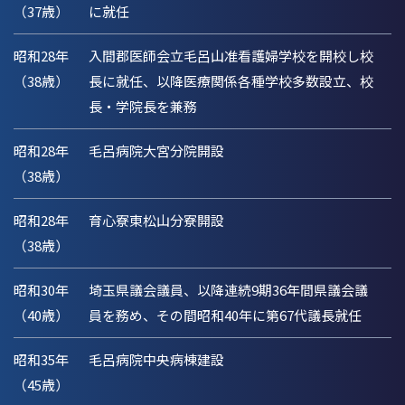
（37歳）
に就任
昭和28年
入間郡医師会立毛呂山准看護婦学校を開校し校
（38歳）
長に就任、以降医療関係各種学校多数設立、校
長・学院長を兼務
昭和28年
毛呂病院大宮分院開設
（38歳）
昭和28年
育心寮東松山分寮開設
（38歳）
昭和30年
埼玉県議会議員、以降連続9期36年間県議会議
（40歳）
員を務め、その間昭和40年に第67代議長就任
昭和35年
毛呂病院中央病棟建設
（45歳）