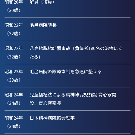
昭和20年
解員（復員）
（30歳）
昭和22年
毛呂病院院長
（32歳）
昭和22年
八高線脱線転覆事故（負傷者180名の治療にあ
（32歳）
たる)
昭和23年
毛呂病院の診療体制を急速に整える
（33歳）
昭和24年
児童福祉法による精神薄弱児施設 育心寮開
（34歳）
設、育心寮寮長
昭和24年
日本精神病院協会理事
（34歳）