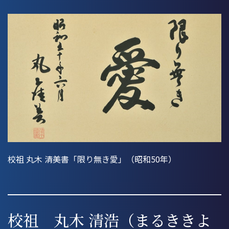
校祖 丸木 清美書「限り無き愛」（昭和50年）
校祖 丸木 清浩（まるききよ