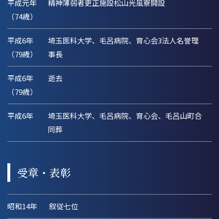
平成元年
精神薄弱者更正施設松山光風寮開設
（74歳）
平成6年
埼玉医科大学、毛呂病院、育心会3法人名誉理
（79歳）
事長
平成6年
逝去
（79歳）
平成6年
埼玉医科大学、毛呂病院、育心会、毛呂山町合
同葬
受章・表彰
昭和14年
叙従七位