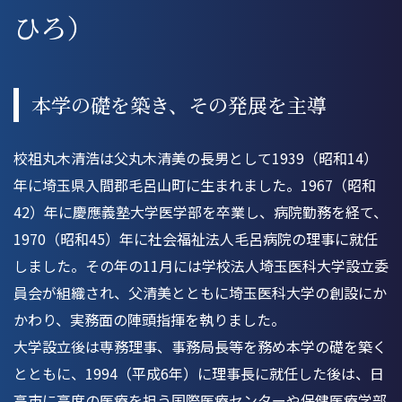
ひろ）
本学の礎を築き、その発展を主導
校祖丸木清浩は父丸木清美の長男として1939（昭和14）
年に埼玉県入間郡毛呂山町に生まれました。1967（昭和
42）年に慶應義塾大学医学部を卒業し、病院勤務を経て、
1970（昭和45）年に社会福祉法人毛呂病院の理事に就任
しました。その年の11月には学校法人埼玉医科大学設立委
員会が組織され、父清美とともに埼玉医科大学の創設にか
かわり、実務面の陣頭指揮を執りました。
大学設立後は専務理事、事務局長等を務め本学の礎を築く
とともに、1994（平成6年）に理事長に就任した後は、日
高市に高度の医療を担う国際医療センターや保健医療学部