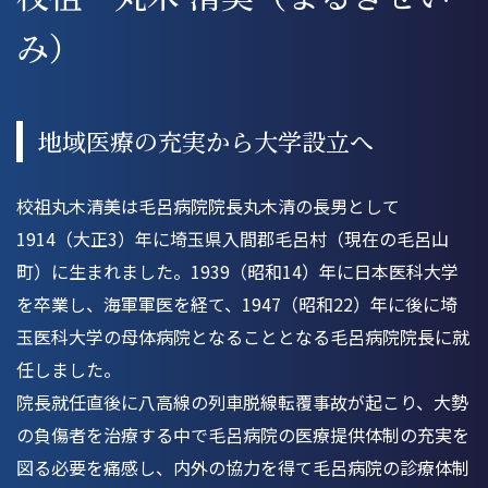
数字で見る埼玉医科大学
教員データベース
附属病院・教育施設
み）
埼玉医科大学アスリートクラブ
採用情報
地域医療の充実から大学設立へ
Quick Link
校祖丸木清美は毛呂病院院長丸木清の長男として
Language
1914（大正3）年に埼玉県入間郡毛呂村（現在の毛呂山
町）に生まれました。1939（昭和14）年に日本医科大学
を卒業し、海軍軍医を経て、1947（昭和22）年に後に埼
玉医科大学の母体病院となることとなる毛呂病院院長に就
任しました。
院長就任直後に八高線の列車脱線転覆事故が起こり、大勢
の負傷者を治療する中で毛呂病院の医療提供体制の充実を
図る必要を痛感し、内外の協力を得て毛呂病院の診療体制