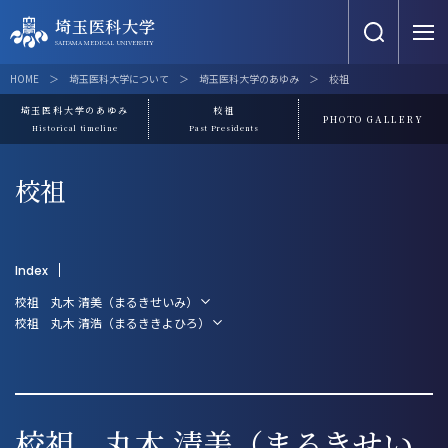
埼玉医科大学
埼玉医科大学
SAITAMA MEDICAL UNIVERSITY
SAITAMA MEDICAL UNIVERSITY
埼玉医科大学について
教育
研究
国際交流
地域連携・貢献
埼玉医科大学について
埼玉医科大学のあゆみ
校祖
埼玉医科大学について
教育
埼玉医科大学のあゆみ
校祖
PHOTO GALLERY
埼玉医科大学について
教育
研究
国際交流
地域連携・貢献
Historical timeline
Past Presidents
研究
学生生活
大学の目的・使命
医学部
埼玉医科大学雑誌
留学・海外研修制度
産学官連携
校祖
埼玉医科大学のあゆみ
保健医療学部
オール埼玉医大研究の日
提携・連携校紹介
大学間連携
国際交流
地域連携・貢献
キャンパス
大学院医学研究科
産官学連携・知的財産
国際交流センター
埼玉医科大学看護職復職支援研修
埼玉医科大学NOW！
受験生サイト
教育関連施設
大学院看護学研究科
研究公正・研究倫理
JCI／JMIP
災害医療への参画・派遣
Translate
Cancel
医療関連施設
基本学科（講座・研究）
各委員会
スポーツの取り組み
校祖 丸木 清美（まるきせいみ）
校祖 丸木 清浩（まるききよひろ）
情報公開
医学部・保健医療学部共通プログラ
研究施設・組織
アクセス
お問い合せ
ム
埼玉医科大学へご寄付をお考えの
研究データ管理と利活用
方
地域医療人育成の取り組み
対象者別
学校法人埼玉医科大学
附属図書館
校祖 丸木 清美（まるきせい