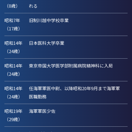
（0歳）
れる
昭和7年
旧制川越中学校卒業
（17歳）
昭和14年
日本医科大学卒業
（24歳）
昭和14年
東京帝国大学医学部附属病院精神科に入局
（24歳）
昭和14年
任海軍軍医中尉、以降昭和20年9月まで海軍軍
（24歳）
医職勤務
昭和19年
海軍軍医少佐
（29歳）