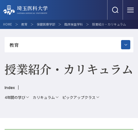
埼玉医科大学
埼玉医科大学
SAITAMA MEDICAL UNIVERSITY
SAITAMA MEDICAL UNIVERSITY
埼玉医科大学について
教育
研究
国際交流
地域連携・貢献
教育
保健医療学部
臨床検査学科
授業紹介・カリキュラム
埼玉医科大学について
教育
埼玉医科大学について
教育
研究
国際交流
地域連携・貢献
教育
研究
学生生活
大学の目的・使命
医学部
埼玉医科大学雑誌
留学・海外研修制度
産学官連携
医学部
埼玉医科大学のあゆみ
保健医療学部
オール埼玉医大研究の日
提携・連携校紹介
大学間連携
国際交流
地域連携・貢献
授業紹介・カリキュラム
保健医療学部
キャンパス
大学院医学研究科
産官学連携・知的財産
国際交流センター
埼玉医科大学看護職復職支援研修
保健医療学部紹介
埼玉医科大学NOW！
受験生サイト
教育関連施設
大学院看護学研究科
研究公正・研究倫理
JCI／JMIP
災害医療への参画・派遣
Translate
Cancel
保健医療学部シラバス
医療関連施設
基本学科（講座・研究）
各委員会
スポーツの取り組み
4年間の学び
カリキュラム
ピックアップクラス
学部長メッセージ・教育方針
情報公開
医学部・保健医療学部共通プログラ
研究施設・組織
アクセス
お問い合せ
ム
学びの特長
埼玉医科大学へご寄付をお考えの
研究データ管理と利活用
方
地域医療人育成の取り組み
看護学科
対象者別
学校法人埼玉医科大学
附属図書館
臨床検査学科