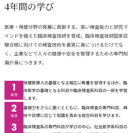
数字で見る埼玉医科大学
教員データベース
4年間の学び
学科紹介
附属病院・教育施設
授業紹介・カリキュラム
埼玉医科大学アスリートクラブ
教員一覧・研究紹介
採用情報
医療・保健分野の発展に貢献する、高い検査能力と研究マ
よくある質問
インドを備えた臨床検査技師を育成。臨床検査技師国家試
臨床工学科
Quick Link
験合格に向けての検査技術を着実に身につけるだけでな
理学療法学科
く、企業などで人々の健康や安全を管理するための専門知
Language
学生支援
識が身につきます。
入試情報
公開講座
保健医療人の基盤となる幅広い教養を習得するほか、臨
1
保健・医療機関企業の方へ
床医学の基礎となる科目や臨床検査系科目の一部を学習
年次
します。
保健医療学部ニュース
2
基礎力をさらに磨くとともに、臨床検査の専門科目、興
大学院医学研究科
味や目標に応じて知識を高める総合科目を学びます。
年次
大学院看護学研究科
3
臨床検査系の専門科目が学びの中心。社会医学系科目の
基本学科（講座・研究）