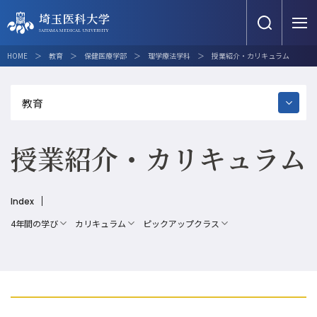
埼玉医科大学
埼玉医科大学
SAITAMA MEDICAL UNIVERSITY
SAITAMA MEDICAL UNIVERSITY
埼玉医科大学について
教育
研究
国際交流
地域連携・貢献
教育
保健医療学部
理学療法学科
授業紹介・カリキュラム
埼玉医科大学について
教育
埼玉医科大学について
教育
研究
国際交流
地域連携・貢献
教育
研究
学生生活
大学の目的・使命
医学部
埼玉医科大学雑誌
留学・海外研修制度
産学官連携
医学部
埼玉医科大学のあゆみ
保健医療学部
オール埼玉医大研究の日
提携・連携校紹介
大学間連携
国際交流
地域連携・貢献
授業紹介・カリキュラム
保健医療学部
キャンパス
大学院医学研究科
産官学連携・知的財産
国際交流センター
埼玉医科大学看護職復職支援研修
保健医療学部紹介
埼玉医科大学NOW！
受験生サイト
教育関連施設
大学院看護学研究科
研究公正・研究倫理
JCI／JMIP
災害医療への参画・派遣
Translate
Cancel
保健医療学部シラバス
医療関連施設
基本学科（講座・研究）
各委員会
スポーツの取り組み
4年間の学び
カリキュラム
ピックアップクラス
学部長メッセージ・教育方針
情報公開
医学部・保健医療学部共通プログラ
研究施設・組織
アクセス
お問い合せ
ム
学びの特長
埼玉医科大学へご寄付をお考えの
研究データ管理と利活用
方
地域医療人育成の取り組み
看護学科
対象者別
学校法人埼玉医科大学
附属図書館
臨床検査学科