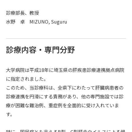
NEWS
診療部長、教授
EVENTS
水野 卓 MIZUNO, Suguru
TOPICS
病院ニュース（広報誌）
診療内容・専門分野
研修・採用・求人情報
採用情報（INDEX）
大学病院は平成18年に埼玉県の肝疾患診療連携拠点病院
求人情報
に指定されました。
研修医募集
このため、当診療科は、全県下にわたって肝臓病患者の
看護師募集
診療連携を円滑にする責務があり、他の専門施設では診
ボランティア募集
療が困難な難治例、重症例を全面的に受け入れていま
す。
特に、国民病とも言えるB型、C型肝炎ウイルスによる慢