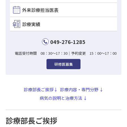
外来診療担当医表
初めて受診される方へ
再診の方
診療実績
救急・時間外の診療
049-276-1285
外来診療担当医表
地域連携小児夜間・休日診療
電話受付時間 08：30～17：30｜予約変更 15：00～17：00
選定療養費
研修医募集
健康保険の資格確認
LifeMarkコンシェルジュ
診療部長ご挨拶↓
診療内容・専門分野 ↓
患者サービスのご案内
病気の説明と治療方法 ↓
診療部長ご挨拶
入院