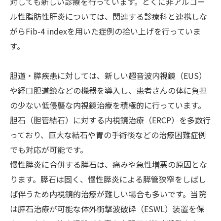
対しても新しい診療を行っています。とくに非アルコー
ル性脂肪性肝炎については、関連する診療科と連携しな
がらFib-4 indexを用いた症例の拾い上げを行っていま
す。
胆道・膵疾患に対しては、新しい超音波内視鏡（EUS）
や経口胆道鏡などの機器を導入し、患者さんの体に負担
の少ない低侵襲な内視鏡治療を積極的に行っています。
胆石（胆管結石）に対する内視鏡治療（ERCP）を多数行
っており、巨大な結石や胃の手術後などの治療困難症例
でも対応が可能です。
慢性膵炎に合併する膵石は、痛みや急性増悪の原因とな
ります。膵石は固く、慢性膵炎による膵管狭窄をしばし
ば伴うため内視鏡的治療が難しい場合も多いです。当院
は膵石治療が可能な体外衝撃波破砕（ESWL）装置を保