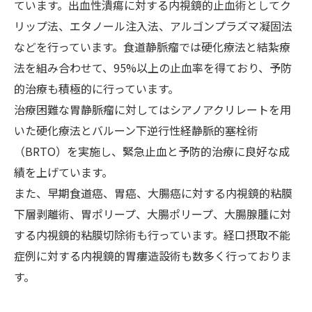
ています。出血性潰瘍に対する内視鏡的止血術としてク
リップ法、エタノール注入法、アルゴンプラズマ凝固法
などを行っています。食道静脈瘤では硬化療法と結紮療
法を組み合わせて、95%以上の止血率を得ており、予防
的治療も積極的に行っています。
治療困難な胃静脈瘤に対してはシアノアクリレートを用
いた硬化療法とバルーン下逆行性経静脈的塞栓術
（BRTO）を実施し、緊急止血と予防的治療に良好な成
績を上げています。
また、早期食道癌、胃癌、大腸癌に対する内視鏡的粘膜
下層剥離術、胃ポリープ、大腸ポリープ、大腸腺腫に対
する内視鏡的粘膜切除術も行っています。経口摂取不能
症例に対する内視鏡的胃瘻造設術も数多く行っておりま
す。