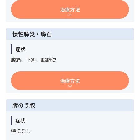
治療方法
慢性膵炎・膵石
症状
腹痛、下痢、脂肪便
治療方法
膵のう胞
症状
特になし