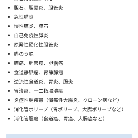
胆石、胆嚢炎、胆管炎
急性膵炎
慢性膵炎、膵石
自己免疫性膵炎
原発性硬化性胆管炎
膵のう胞
膵癌、胆管癌、胆嚢癌
食道静脈瘤、胃静脈瘤
逆流性食道炎、胃炎、腸炎
胃潰瘍、十二指腸潰瘍
炎症性腸疾患（潰瘍性大腸炎、クローン病など）
消化管ポリープ（胃ポリープ、大腸ポリープなど）
消化管腫瘍（食道癌、胃癌、大腸癌など）