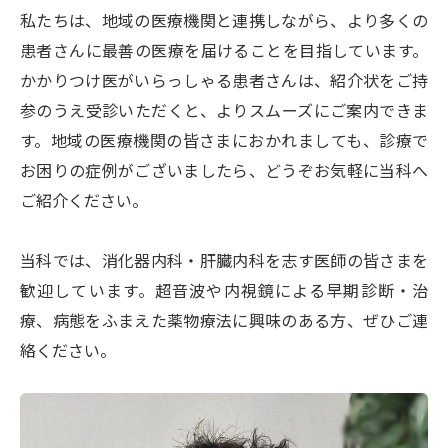
医療機関の方へ
私たちは、地域の医療機関と連携しながら、より多くの
患者さんに最善の医療を届けることを目指しています。
地域医療連携室
かかりつけ医がいらっしゃる患者さんは、紹介状をご持
参のうえ受診いただくと、よりスムーズにご案内できま
予約センター（電話初診予約）
す。地域の医療機関の皆さまにおかれましても、診療で
お困りの症例がございましたら、どうぞお気軽に当科へ
ご紹介ください。
病院紹介
当科では、消化器内科・肝臓内科を志す医師の皆さまを
病院長ご挨拶
歓迎しています。超音波や内視鏡による早期診断・治
病院の基本理念
療、病態をふまえた薬物療法に興味のある方、ぜひご連
絡ください。
構内配置図
病院機能評価
各種統計