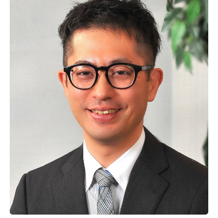
医薬品フォーミュラリー
身体的拘束最小化のための指針
市民公開講座
SNS
エコキャップ推進活動
特定行為に係る看護師の研修制度
包括同意
医薬品・医療機器等の適応外使用に係る情報公開
３分でわかる埼玉医科大学病院
SAITAMA TIMES！
SAITAMA TIMES！