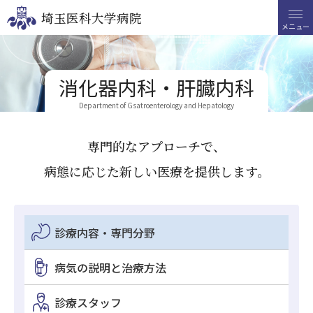
埼玉医科大学病院
埼玉医科大学病院
メニュー
メニュー
検索
消化器内科・肝臓内科
番号案内
049-276-1111
Department of Gsatroenterology and Hepatology
救急・時間外診療
049-276-1199
・
1465
専門的なアプローチで、
〒350-0495
病態に応じた新しい医療を提供します。
埼玉県入間郡毛呂山町毛呂本郷38
診療内容・専門分野
Language
FONT SIZE
COLOR
VOICE
病気の説明と治療方法
外来
診療スタッフ