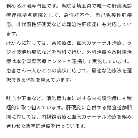
務める肝臓専門医です。当院は埼玉県で唯一の肝疾患診
看護部
療連携拠点病院として、急性肝不全、自己免疫性肝疾
中央診療部門
患、非代償性肝硬変などの難治性肝疾患にも対応してい
管理部門
ます。
埼玉医科大学訪問看護ステーション
肝がんに対しては、薬物療法、血管カテーテル治療、ラ
ジオ波焼灼療法などを当科で行い、外科治療や放射線治
療は本学国際医療センターと連携して実施しています。
健診・人間ドック
患者さん一人ひとりの病状に応じて、最適な治療法を選
択できる体制を整えています。
人間ドックのご案内
吐血や下血など、消化管出血に対する内視鏡治療にも積
健康診断のご案内
極的に取り組んでいます。肝硬変に合併する胃食道静脈
予防医学センター
瘤に対しては、内視鏡治療と血管カテーテル治療を組み
合わせた集学的治療を行っています。