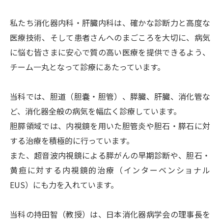
入退院の手続き
私たち消化器内科・肝臓内科は、確かな診断力と高度な
医療技術、そして患者さんへのまごころを大切に、病気
入院される方
に悩む皆さまに安心で質の高い医療を提供できるよう、
ご面会
チーム一丸となって診療にあたっています。
病室のご案内
ファミリーハウス
当科では、胆道（胆嚢・胆管）、膵臓、肝臓、消化管な
ど、消化器全般の病気を幅広く診療しています。
患者サービスのご案内
胆膵領域では、内視鏡を用いた胆管炎や胆石・膵石に対
する治療を積極的に行っています。
また、超音波内視鏡による膵がんの早期診断や、胆石・
診療科・センター・部門
黄疸に対する内視鏡的治療（インターベンショナル
EUS）にも力を入れています。
診療科
センター
当科の持田智（教授）は、日本消化器病学会の理事長を