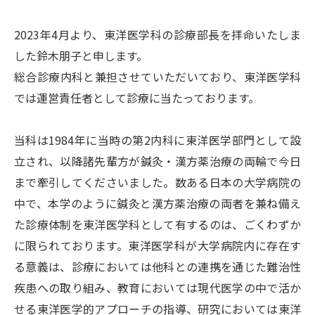
入退院の手続き
2023年4月より、東洋医学科の診療部長を拝命いたしま
した鈴木朋子と申します。
入院される方
総合診療内科と兼担させていただいており、東洋医学科
ご面会
では運営責任者として診療に当たっております。
病室のご案内
ファミリーハウス
当科は1984年に当時の第2内科に東洋医学部門として設
立され、以降諸先輩方が鍼灸・漢方薬治療の両輪で今日
患者サービスのご案内
まで牽引してくださいました。数ある日本の大学病院の
中で、本学のように鍼灸と漢方薬治療の両者を兼ね備え
た診療体制を東洋医学科として有するのは、ごくわずか
診療科・センター・部門
に限られております。東洋医学科が大学病院内に存在す
る意義は、診療においては他科との連携を通じた難治性
診療科
疾患への取り組み、教育においては現代医学の中で活か
センター
せる東洋医学的アプローチの指導、研究においては東洋