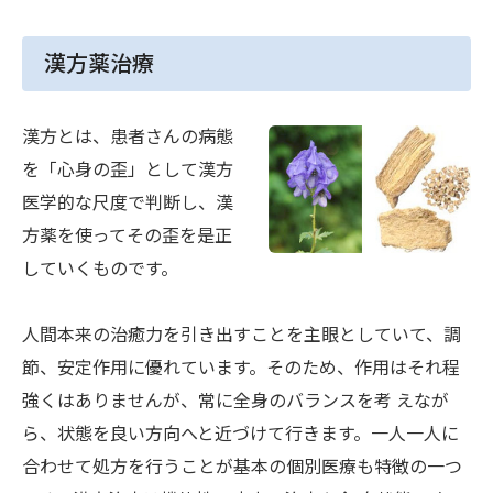
医薬品フォーミュラリー
身体的拘束最小化のための指針
漢方薬治療
市民公開講座
漢方とは、患者さんの病態
SNS
を「心身の歪」として漢方
エコキャップ推進活動
医学的な尺度で判断し、漢
特定行為に係る看護師の研修制度
方薬を使ってその歪を是正
包括同意
していくものです。
医薬品・医療機器等の適応外使用に係る情報公開
人間本来の治癒力を引き出すことを主眼としていて、調
３分でわかる埼玉医科大学病院
節、安定作用に優れています。そのため、作用はそれ程
強くはありませんが、常に全身のバランスを考 えなが
SAITAMA TIMES！
ら、状態を良い方向へと近づけて行きます。一人一人に
合わせて処方を行うことが基本の個別医療も特徴の一つ
SAITAMA TIMES！