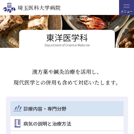
埼玉医科大学病院
埼玉医科大学病院
メニュー
メニュー
検索
東洋医学科
番号案内
049-276-1111
Department of Oriental Medicine
救急・時間外診療
049-276-1199
・
1465
〒350-0495
漢方薬や鍼灸治療を活用し、
埼玉県入間郡毛呂山町毛呂本郷38
現代医学との併用も含めて対応いたします。
Language
FONT SIZE
COLOR
VOICE
診療内容・専門分野
病気の説明と治療方法
外来