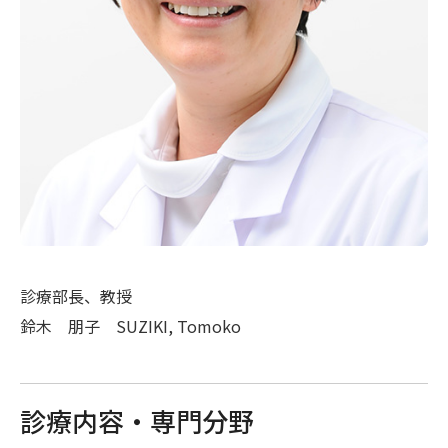
医療機関の方へ
地域医療連携室
予約センター（電話初診予約）
病院紹介
病院長ご挨拶
診療部長、教授
病院の基本理念
鈴木 朋子 SUZIKI, Tomoko
構内配置図
病院機能評価
診療内容・専門分野
各種統計