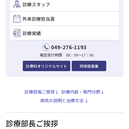
診療スタッフ
初めて受診される方へ
外来診療担当表
再診の方
救急・時間外の診療
診療実績
外来診療担当医表
049-276-1193
地域連携小児夜間・休日診療
電話受付時間 08：30～17：00
選定療養費
診療科オリジナルサイト
研修医募集
健康保険の資格確認
LifeMarkコンシェルジュ
診療部長ご挨拶↓
診療内容・専門分野↓
患者サービスのご案内
病気の説明と治療方法 ↓
診療部長ご挨拶
入院