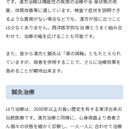
です。漢方治療は機能性の疾患の治療や全 身状態の改
NEWS
善、体質改善等に適しています。検査で症状を説明でき
EVENTS
るような異常がない場合などでも、漢方が役に立つこと
TOPICS
は少なくありません。西洋医学的な治 療とうまく組み合
病院ニュース（広報誌）
わせて、治療の幅を広げることも可能です。
研修・採用・求人情報
また、昔から漢方と鍼灸は「車の両輪」ともたとえられ
ていますが、両者を併用することで、さらに治療効果を
採用情報（INDEX）
高めることが期待出来ます。
求人情報
研修医募集
看護師募集
鍼灸治療
ボランティア募集
はり治療は、2000年以上の長い歴史を有する東洋古来の
伝統医療です。漢方治療と同様に、心身両面より患者さ
ん個々の状態を細かく診察し、一人一人に 合わせて治療